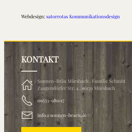
Webdesign:
satorrotas Kommunikationsdesign
KONTAKT
Sonnen-Bräu Mürsbach . Familie Schmitt
Zaugendorfer Str. 4 . 96179 Mürsbach
09533-981017
info@sonnen-braeu.de