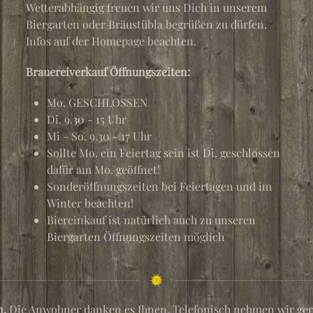
Wetterabhängig freuen wir uns Dich in unserem
Biergarten oder Bräustübla begrüßen zu dürfen.
Infos auf der Homepage beachten.
Brauereiverkauf Öffnungszeiten:
Mo. GESCHLOSSEN
Di. 9.30 - 15 Uhr
Mi - So. 9.30 - 17 Uhr
Sollte Mo. ein Feiertag sein ist Di. geschlossen
dafür am Mo. geöffnet!
Sonderöffnungszeiten bei Feiertagen und im
Winter beachten!
Biereinkauf ist natürlich auch zu unseren
Biergarten Öffnungszeiten möglich
n.
Die Anwohner danken es Ihnen. Telefonisch nehmen wir gern